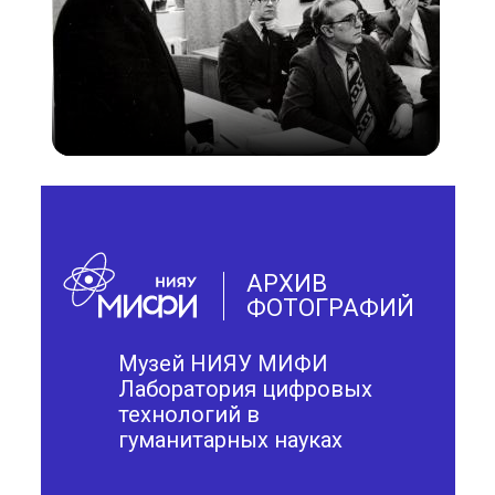
АРХИВ
ФОТОГРАФИЙ
Музей НИЯУ МИФИ
Лаборатория цифровых
технологий в
гуманитарных науках