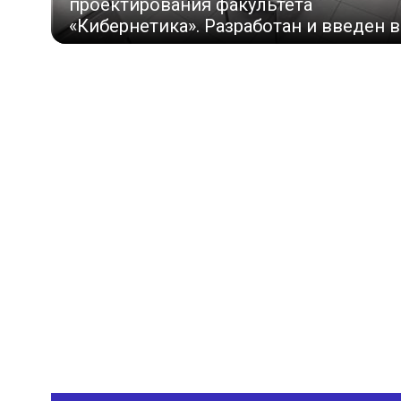
проектирования факультета
«Кибернетика». Разработан и введен в
эксплуатацию каф. 35 в сентябре 1978г