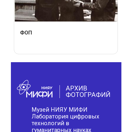
ФОП
АРХИВ
ФОТОГРАФИЙ
Музей НИЯУ МИФИ
Лаборатория цифровых
технологий в
гуманитарных науках